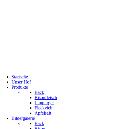
Startseite
Unser Hof
Produkte
Back
Bisonfleisch
Limpurger
Fleckvieh
Apfelsaft
Bildergalerie
Back
Bison